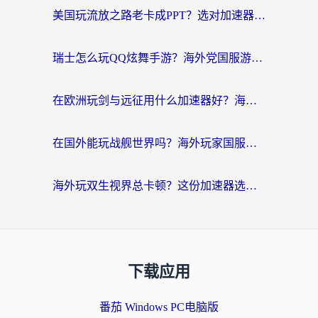
美国玩流放之路老卡成PPT？选对加速器比啥都重要（附欧洲全球玩家实测推荐）
瑞士怎么玩QQ炫舞手游？海外党国服游戏不卡指南（附重生细胞闪耀暖暖优化技巧）
在欧洲玩剑与远征用什么加速器好？海外党亲测有效的国服游戏加速指南
在国外能玩战舰世界吗？海外玩家国服畅玩终极指南（附印尼天使之战赛事攻略）
海外玩双生视界总卡顿？这份加速器选择指南帮你告别延迟（附欧洲流星蝴蝶剑澳门青鸾繁华录优化技巧）
下载应用
番茄 Windows PC电脑版