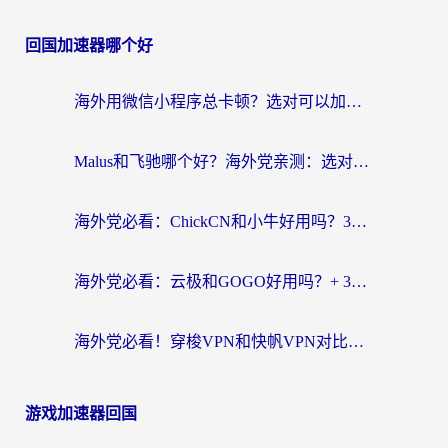
回国加速器哪个好
海外用微信小程序总卡顿？选对可以加速微信小程序的加速器就够了（含老挝可用&Mac端推荐）
Malus和飞驰哪个好？海外党亲测：选对回国加速器才能无缝刷剧玩国服
海外党必看：ChickCN和小牛好用吗？3招教你选对回国加速器无缝刷国内资源
海外党必看：云极和GOGO好用吗？+ 3步选对回国加速器，流畅看CCTV5海外直播
海外党必看！穿梭VPN和快帆VPN对比哪个回国效果更好？——3款冷门加速器实测+终极选择建议
游戏加速器回国