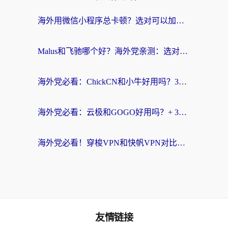
海外用微信小程序总卡顿？选对可以加速微信小程序的加速器就够了（含老挝可用&Mac端推荐）
Malus和飞驰哪个好？海外党亲测：选对回国加速器才能无缝刷剧玩国服
海外党必看：ChickCN和小牛好用吗？3招教你选对回国加速器无缝刷国内资源
海外党必看：云极和GOGO好用吗？+ 3步选对回国加速器，流畅看CCTV5海外直播
海外党必看！穿梭VPN和快帆VPN对比哪个回国效果更好？——3款冷门加速器实测+终极选择建议
友情链接