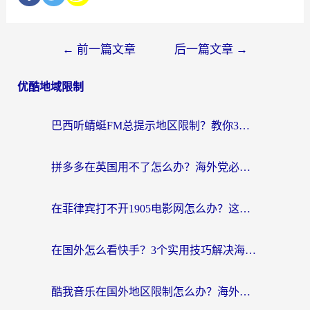
←
前一篇文章
后一篇文章
→
优酷地域限制
巴西听蜻蜓FM总提示地区限制？教你3步修改定位畅听国内内容
拼多多在英国用不了怎么办？海外党必看的回国加速全攻略（附B站洋码头解决方法）
在菲律宾打不开1905电影网怎么办？这份攻略帮你重拾国内影视自由
在国外怎么看快手？3个实用技巧解决海外追剧、社交、游戏难题
酷我音乐在国外地区限制怎么办？海外党亲测有效的回国加速方案