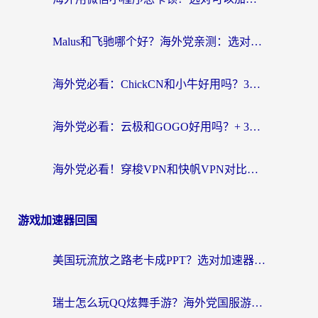
Malus和飞驰哪个好？海外党亲测：选对回国加速器才能无缝刷剧玩国服
海外党必看：ChickCN和小牛好用吗？3招教你选对回国加速器无缝刷国内资源
海外党必看：云极和GOGO好用吗？+ 3步选对回国加速器，流畅看CCTV5海外直播
海外党必看！穿梭VPN和快帆VPN对比哪个回国效果更好？——3款冷门加速器实测+终极选择建议
游戏加速器回国
美国玩流放之路老卡成PPT？选对加速器比啥都重要（附欧洲全球玩家实测推荐）
瑞士怎么玩QQ炫舞手游？海外党国服游戏不卡指南（附重生细胞闪耀暖暖优化技巧）