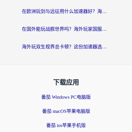
在欧洲玩剑与远征用什么加速器好？海外党亲测有效的国服游戏加速指南
在国外能玩战舰世界吗？海外玩家国服畅玩终极指南（附印尼天使之战赛事攻略）
海外玩双生视界总卡顿？这份加速器选择指南帮你告别延迟（附欧洲流星蝴蝶剑澳门青鸾繁华录优化技巧）
下载应用
番茄 Windows PC电脑版
番茄 macOS苹果电脑版
番茄 ios苹果手机版