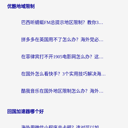
优酷地域限制
巴西听蜻蜓FM总提示地区限制？教你3步修改定位畅听国内内容
拼多多在英国用不了怎么办？海外党必看的回国加速全攻略（附B站洋码头解决方法）
在菲律宾打不开1905电影网怎么办？这份攻略帮你重拾国内影视自由
在国外怎么看快手？3个实用技巧解决海外追剧、社交、游戏难题
酷我音乐在国外地区限制怎么办？海外党亲测有效的回国加速方案
回国加速器哪个好
海外用微信小程序总卡顿？选对可以加速微信小程序的加速器就够了（含老挝可用&Mac端推荐）