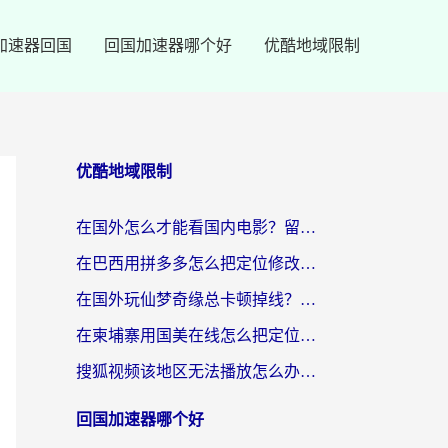
加速器回国
回国加速器哪个好
优酷地域限制
优酷地域限制
在国外怎么才能看国内电影？留学生亲测有效的地域限制突破指南
在巴西用拼多多怎么把定位修改到中国国内？3步解决海外党痛点，附芒果TV伊对可用攻略
在国外玩仙梦奇缘总卡顿掉线？教你突破限制+搞定追剧查诉讼的实用攻略
在柬埔寨用国美在线怎么把定位修改到中国国内？3个海外生活痛点一次解决
搜狐视频该地区无法播放怎么办？海外党亲测有效的回国加速指南
回国加速器哪个好