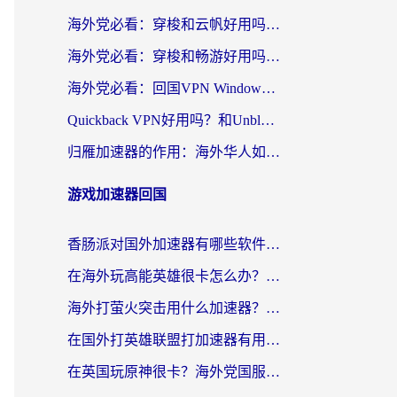
海外党必看：穿梭和云帆好用吗？3招教你选对回国加速器（附PTT翻墙+QuickbackFly2CN对比）
海外党必看：穿梭和畅游好用吗？3步选对回国加速器，无缝刷国内剧玩国服
海外党必看：回国VPN Windows版怎么选？3步找到最适合你的无缝访问方案
Quickback VPN好用吗？和Unblock YoukuVPN对比哪个回国效果更好？海外党无缝访问国内资源的实用指南
归雁加速器的作用：海外华人如何突破地域限制，无缝拥抱国内资源？
游戏加速器回国
香肠派对国外加速器有哪些软件？海外玩家国服畅玩终极指南（附实测推荐）
在海外玩高能英雄很卡怎么办？2026终极指南帮你告别延迟卡顿
海外打萤火突击用什么加速器？2026实测靠谱方案+多游戏适配指南
在国外打英雄联盟打加速器有用吗知乎？海外玩家亲测：选对工具比什么都重要
在英国玩原神很卡？海外党国服游戏加速终极指南（附实测有效方案）