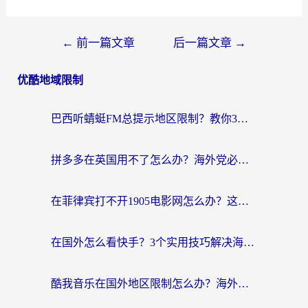
←
前一篇文章
后一篇文章
→
优酷地域限制
巴西听蜻蜓FM总提示地区限制？教你3步修改定位畅听国内内容
拼多多在英国用不了怎么办？海外党必看的回国加速全攻略（附B站洋码头解决方法）
在菲律宾打不开1905电影网怎么办？这份攻略帮你重拾国内影视自由
在国外怎么看快手？3个实用技巧解决海外追剧、社交、游戏难题
酷我音乐在国外地区限制怎么办？海外党亲测有效的回国加速方案