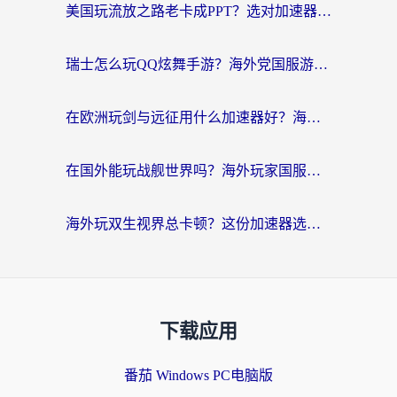
美国玩流放之路老卡成PPT？选对加速器比啥都重要（附欧洲全球玩家实测推荐）
瑞士怎么玩QQ炫舞手游？海外党国服游戏不卡指南（附重生细胞闪耀暖暖优化技巧）
在欧洲玩剑与远征用什么加速器好？海外党亲测有效的国服游戏加速指南
在国外能玩战舰世界吗？海外玩家国服畅玩终极指南（附印尼天使之战赛事攻略）
海外玩双生视界总卡顿？这份加速器选择指南帮你告别延迟（附欧洲流星蝴蝶剑澳门青鸾繁华录优化技巧）
下载应用
番茄 Windows PC电脑版