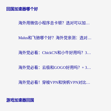
回国加速器哪个好
海外用微信小程序总卡顿？选对可以加速微信小程序的加速器就够了（含老挝可用&Mac端推荐）
Malus和飞驰哪个好？海外党亲测：选对回国加速器才能无缝刷剧玩国服
海外党必看：ChickCN和小牛好用吗？3招教你选对回国加速器无缝刷国内资源
海外党必看：云极和GOGO好用吗？+ 3步选对回国加速器，流畅看CCTV5海外直播
海外党必看！穿梭VPN和快帆VPN对比哪个回国效果更好？——3款冷门加速器实测+终极选择建议
游戏加速器回国