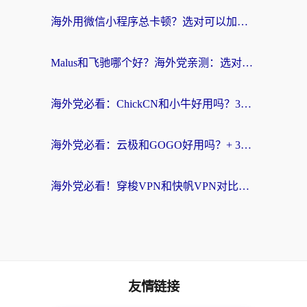
海外用微信小程序总卡顿？选对可以加速微信小程序的加速器就够了（含老挝可用&Mac端推荐）
Malus和飞驰哪个好？海外党亲测：选对回国加速器才能无缝刷剧玩国服
海外党必看：ChickCN和小牛好用吗？3招教你选对回国加速器无缝刷国内资源
海外党必看：云极和GOGO好用吗？+ 3步选对回国加速器，流畅看CCTV5海外直播
海外党必看！穿梭VPN和快帆VPN对比哪个回国效果更好？——3款冷门加速器实测+终极选择建议
友情链接