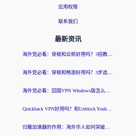
应用权限
联系我们
最新资讯
海外党必看：穿梭和云帆好用吗？3招教你选对回国加速器（附PTT翻墙+QuickbackFly2CN对比）
海外党必看：穿梭和畅游好用吗？3步选对回国加速器，无缝刷国内剧玩国服
海外党必看：回国VPN Windows版怎么选？3步找到最适合你的无缝访问方案
Quickback VPN好用吗？和Unblock YoukuVPN对比哪个回国效果更好？海外党无缝访问国内资源的实用指南
归雁加速器的作用：海外华人如何突破地域限制，无缝拥抱国内资源？