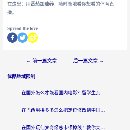
在这里：用
番茄加速器
，随时随地看你想看的体育直
播。
Spread the love
←
前一篇文章
后一篇文章
→
优酷地域限制
在国外怎么才能看国内电影？留学生亲测有效的地域限制突破指南
在巴西用拼多多怎么把定位修改到中国国内？3步解决海外党痛点，附芒果TV伊对可用攻略
在国外玩仙梦奇缘总卡顿掉线？教你突破限制+搞定追剧查诉讼的实用攻略