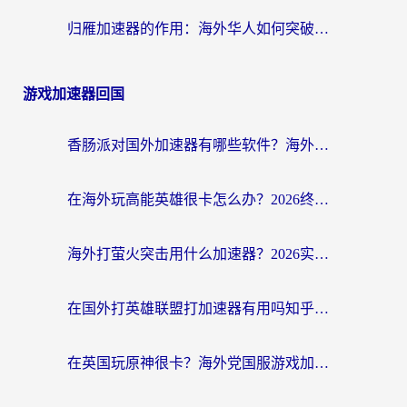
归雁加速器的作用：海外华人如何突破地域限制，无缝拥抱国内资源？
游戏加速器回国
香肠派对国外加速器有哪些软件？海外玩家国服畅玩终极指南（附实测推荐）
在海外玩高能英雄很卡怎么办？2026终极指南帮你告别延迟卡顿
海外打萤火突击用什么加速器？2026实测靠谱方案+多游戏适配指南
在国外打英雄联盟打加速器有用吗知乎？海外玩家亲测：选对工具比什么都重要
在英国玩原神很卡？海外党国服游戏加速终极指南（附实测有效方案）