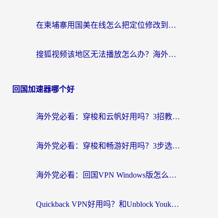
在柬埔寨用国美在线怎么把定位修改到中国国内？3个海外生活痛点一次解决
搜狐视频该地区无法播放怎么办？海外党亲测有效的回国加速指南
回国加速器哪个好
海外党必看：穿梭和云帆好用吗？3招教你选对回国加速器（附PTT翻墙+QuickbackFly2CN对比）
海外党必看：穿梭和畅游好用吗？3步选对回国加速器，无缝刷国内剧玩国服
海外党必看：回国VPN Windows版怎么选？3步找到最适合你的无缝访问方案
Quickback VPN好用吗？和Unblock YoukuVPN对比哪个回国效果更好？海外党无缝访问国内资源的实用指南