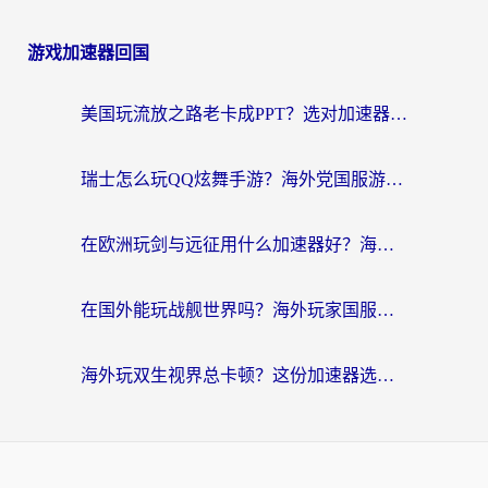
游戏加速器回国
美国玩流放之路老卡成PPT？选对加速器比啥都重要（附欧洲全球玩家实测推荐）
瑞士怎么玩QQ炫舞手游？海外党国服游戏不卡指南（附重生细胞闪耀暖暖优化技巧）
在欧洲玩剑与远征用什么加速器好？海外党亲测有效的国服游戏加速指南
在国外能玩战舰世界吗？海外玩家国服畅玩终极指南（附印尼天使之战赛事攻略）
海外玩双生视界总卡顿？这份加速器选择指南帮你告别延迟（附欧洲流星蝴蝶剑澳门青鸾繁华录优化技巧）