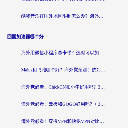
酷我音乐在国外地区限制怎么办？海外党亲测有效的回国加速方案
回国加速器哪个好
海外用微信小程序总卡顿？选对可以加速微信小程序的加速器就够了（含老挝可用&Mac端推荐）
Malus和飞驰哪个好？海外党亲测：选对回国加速器才能无缝刷剧玩国服
海外党必看：ChickCN和小牛好用吗？3招教你选对回国加速器无缝刷国内资源
海外党必看：云极和GOGO好用吗？+ 3步选对回国加速器，流畅看CCTV5海外直播
海外党必看！穿梭VPN和快帆VPN对比哪个回国效果更好？——3款冷门加速器实测+终极选择建议