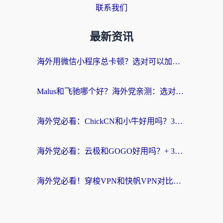
联系我们
最新资讯
海外用微信小程序总卡顿？选对可以加速微信小程序的加速器就够了（含老挝可用&Mac端推荐）
Malus和飞驰哪个好？海外党亲测：选对回国加速器才能无缝刷剧玩国服
海外党必看：ChickCN和小牛好用吗？3招教你选对回国加速器无缝刷国内资源
海外党必看：云极和GOGO好用吗？+ 3步选对回国加速器，流畅看CCTV5海外直播
海外党必看！穿梭VPN和快帆VPN对比哪个回国效果更好？——3款冷门加速器实测+终极选择建议