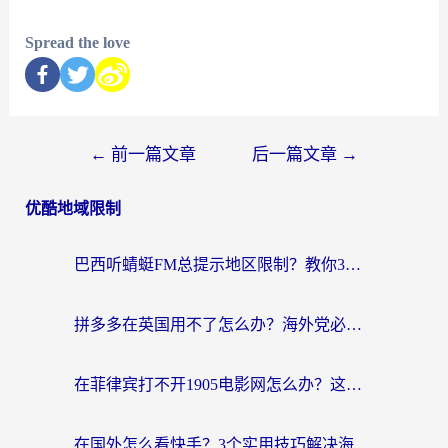
Spread the love
←
前一篇文章
后一篇文章
→
优酷地域限制
巴西听蜻蜓FM总提示地区限制？教你3步修改定位畅听国内内容
拼多多在英国用不了怎么办？海外党必看的回国加速全攻略（附B站洋码头解决方法）
在菲律宾打不开1905电影网怎么办？这份攻略帮你重拾国内影视自由
在国外怎么看快手？3个实用技巧解决海外追剧、社交、游戏难题