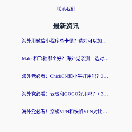
联系我们
最新资讯
海外用微信小程序总卡顿？选对可以加速微信小程序的加速器就够了（含老挝可用&Mac端推荐）
Malus和飞驰哪个好？海外党亲测：选对回国加速器才能无缝刷剧玩国服
海外党必看：ChickCN和小牛好用吗？3招教你选对回国加速器无缝刷国内资源
海外党必看：云极和GOGO好用吗？+ 3步选对回国加速器，流畅看CCTV5海外直播
海外党必看！穿梭VPN和快帆VPN对比哪个回国效果更好？——3款冷门加速器实测+终极选择建议