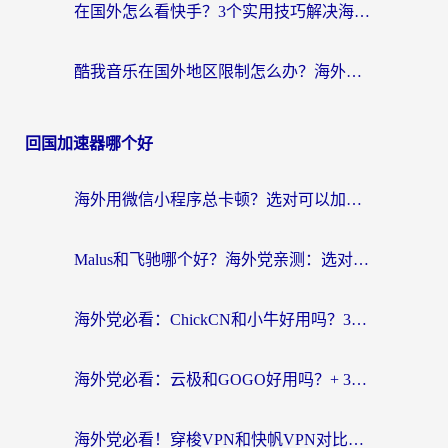
在国外怎么看快手？3个实用技巧解决海外追剧、社交、游戏难题
酷我音乐在国外地区限制怎么办？海外党亲测有效的回国加速方案
回国加速器哪个好
海外用微信小程序总卡顿？选对可以加速微信小程序的加速器就够了（含老挝可用&Mac端推荐）
Malus和飞驰哪个好？海外党亲测：选对回国加速器才能无缝刷剧玩国服
海外党必看：ChickCN和小牛好用吗？3招教你选对回国加速器无缝刷国内资源
海外党必看：云极和GOGO好用吗？+ 3步选对回国加速器，流畅看CCTV5海外直播
海外党必看！穿梭VPN和快帆VPN对比哪个回国效果更好？——3款冷门加速器实测+终极选择建议