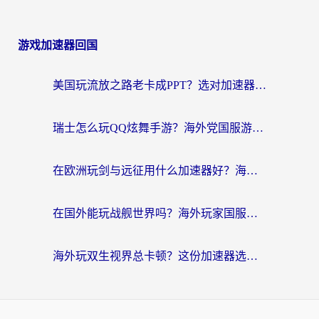
游戏加速器回国
美国玩流放之路老卡成PPT？选对加速器比啥都重要（附欧洲全球玩家实测推荐）
瑞士怎么玩QQ炫舞手游？海外党国服游戏不卡指南（附重生细胞闪耀暖暖优化技巧）
在欧洲玩剑与远征用什么加速器好？海外党亲测有效的国服游戏加速指南
在国外能玩战舰世界吗？海外玩家国服畅玩终极指南（附印尼天使之战赛事攻略）
海外玩双生视界总卡顿？这份加速器选择指南帮你告别延迟（附欧洲流星蝴蝶剑澳门青鸾繁华录优化技巧）