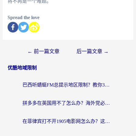
将不再是一个难题。
Spread the love
←
前一篇文章
后一篇文章
→
优酷地域限制
巴西听蜻蜓FM总提示地区限制？教你3步修改定位畅听国内内容
拼多多在英国用不了怎么办？海外党必看的回国加速全攻略（附B站洋码头解决方法）
在菲律宾打不开1905电影网怎么办？这份攻略帮你重拾国内影视自由