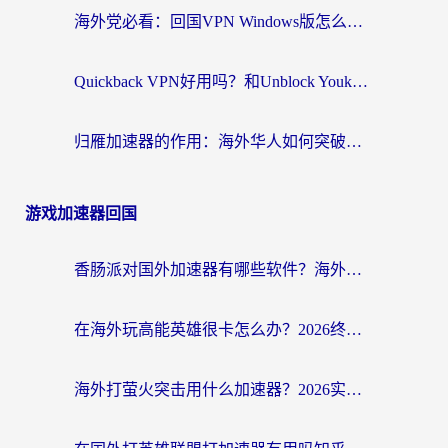
海外党必看：回国VPN Windows版怎么选？3步找到最适合你的无缝访问方案
Quickback VPN好用吗？和Unblock YoukuVPN对比哪个回国效果更好？海外党无缝访问国内资源的实用指南
归雁加速器的作用：海外华人如何突破地域限制，无缝拥抱国内资源？
游戏加速器回国
香肠派对国外加速器有哪些软件？海外玩家国服畅玩终极指南（附实测推荐）
在海外玩高能英雄很卡怎么办？2026终极指南帮你告别延迟卡顿
海外打萤火突击用什么加速器？2026实测靠谱方案+多游戏适配指南