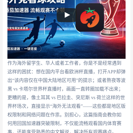
作为海外留学生、华人或者工作者，你是不是经常遇到
这样的困扰：想在国内平台看欧洲杯直播，打开APP却弹
出“该内容仅在中国大陆地区可用”的提示；或者熬夜等波
黑 vs 卡塔尔世界杯直播时，画面一直转圈加载不出来；
更糟的是，像土耳其 vs 巴拉圭、突尼斯 vs 荷兰这样的世
界杯场次，直接显示“海外无法观看”——这些都是地区版
权限制和网络问题在作祟。别担心，这篇指南会教你如
何用回国加速器突破限制，不仅能流畅观看国内体育赛
事，还能享受熟悉的中文解说，解决所有观赛痛点。