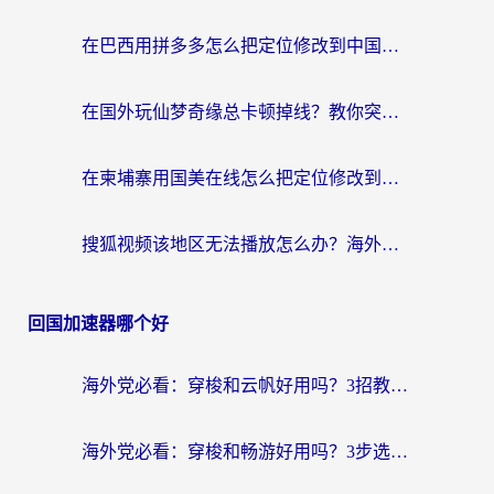
在巴西用拼多多怎么把定位修改到中国国内？3步解决海外党痛点，附芒果TV伊对可用攻略
在国外玩仙梦奇缘总卡顿掉线？教你突破限制+搞定追剧查诉讼的实用攻略
在柬埔寨用国美在线怎么把定位修改到中国国内？3个海外生活痛点一次解决
搜狐视频该地区无法播放怎么办？海外党亲测有效的回国加速指南
回国加速器哪个好
海外党必看：穿梭和云帆好用吗？3招教你选对回国加速器（附PTT翻墙+QuickbackFly2CN对比）
海外党必看：穿梭和畅游好用吗？3步选对回国加速器，无缝刷国内剧玩国服