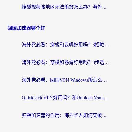
搜狐视频该地区无法播放怎么办？海外党亲测有效的回国加速指南
回国加速器哪个好
海外党必看：穿梭和云帆好用吗？3招教你选对回国加速器（附PTT翻墙+QuickbackFly2CN对比）
海外党必看：穿梭和畅游好用吗？3步选对回国加速器，无缝刷国内剧玩国服
海外党必看：回国VPN Windows版怎么选？3步找到最适合你的无缝访问方案
Quickback VPN好用吗？和Unblock YoukuVPN对比哪个回国效果更好？海外党无缝访问国内资源的实用指南
归雁加速器的作用：海外华人如何突破地域限制，无缝拥抱国内资源？