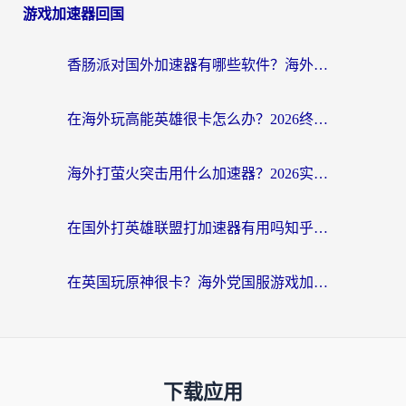
游戏加速器回国
香肠派对国外加速器有哪些软件？海外玩家国服畅玩终极指南（附实测推荐）
在海外玩高能英雄很卡怎么办？2026终极指南帮你告别延迟卡顿
海外打萤火突击用什么加速器？2026实测靠谱方案+多游戏适配指南
在国外打英雄联盟打加速器有用吗知乎？海外玩家亲测：选对工具比什么都重要
在英国玩原神很卡？海外党国服游戏加速终极指南（附实测有效方案）
下载应用