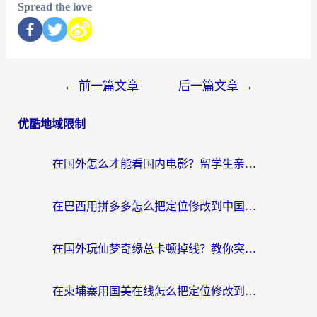
Spread the love
←
前一篇文章
后一篇文章
→
优酷地域限制
在国外怎么才能看国内电影？留学生亲测有效的地域限制突破指南
在巴西用拼多多怎么把定位修改到中国国内？3步解决海外党痛点，附芒果TV伊对可用攻略
在国外玩仙梦奇缘总卡顿掉线？教你突破限制+搞定追剧查诉讼的实用攻略
在柬埔寨用国美在线怎么把定位修改到中国国内？3个海外生活痛点一次解决