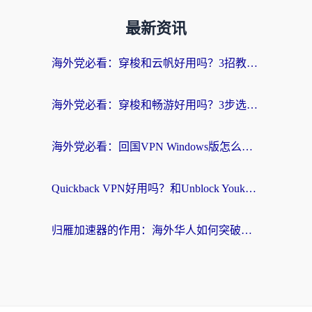
最新资讯
海外党必看：穿梭和云帆好用吗？3招教你选对回国加速器（附PTT翻墙+QuickbackFly2CN对比）
海外党必看：穿梭和畅游好用吗？3步选对回国加速器，无缝刷国内剧玩国服
海外党必看：回国VPN Windows版怎么选？3步找到最适合你的无缝访问方案
Quickback VPN好用吗？和Unblock YoukuVPN对比哪个回国效果更好？海外党无缝访问国内资源的实用指南
归雁加速器的作用：海外华人如何突破地域限制，无缝拥抱国内资源？