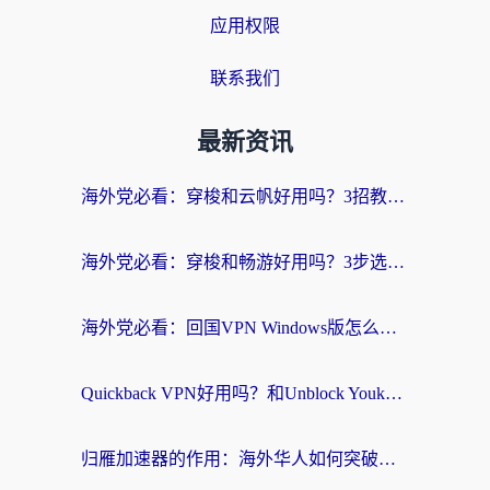
应用权限
联系我们
最新资讯
海外党必看：穿梭和云帆好用吗？3招教你选对回国加速器（附PTT翻墙+QuickbackFly2CN对比）
海外党必看：穿梭和畅游好用吗？3步选对回国加速器，无缝刷国内剧玩国服
海外党必看：回国VPN Windows版怎么选？3步找到最适合你的无缝访问方案
Quickback VPN好用吗？和Unblock YoukuVPN对比哪个回国效果更好？海外党无缝访问国内资源的实用指南
归雁加速器的作用：海外华人如何突破地域限制，无缝拥抱国内资源？