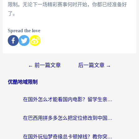
限制。无论下一场精彩赛事何时开始，你都已经准备好
了。
Spread the love
←
前一篇文章
后一篇文章
→
优酷地域限制
在国外怎么才能看国内电影？留学生亲测有效的地域限制突破指南
在巴西用拼多多怎么把定位修改到中国国内？3步解决海外党痛点，附芒果TV伊对可用攻略
在国外玩仙梦奇缘总卡顿掉线？教你突破限制+搞定追剧查诉讼的实用攻略