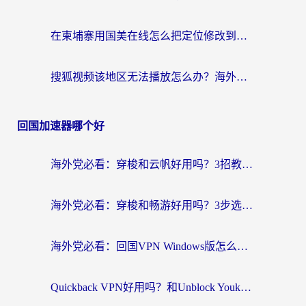
在柬埔寨用国美在线怎么把定位修改到中国国内？3个海外生活痛点一次解决
搜狐视频该地区无法播放怎么办？海外党亲测有效的回国加速指南
回国加速器哪个好
海外党必看：穿梭和云帆好用吗？3招教你选对回国加速器（附PTT翻墙+QuickbackFly2CN对比）
海外党必看：穿梭和畅游好用吗？3步选对回国加速器，无缝刷国内剧玩国服
海外党必看：回国VPN Windows版怎么选？3步找到最适合你的无缝访问方案
Quickback VPN好用吗？和Unblock YoukuVPN对比哪个回国效果更好？海外党无缝访问国内资源的实用指南