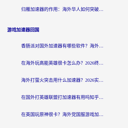
归雁加速器的作用：海外华人如何突破地域限制，无缝拥抱国内资源？
游戏加速器回国
香肠派对国外加速器有哪些软件？海外玩家国服畅玩终极指南（附实测推荐）
在海外玩高能英雄很卡怎么办？2026终极指南帮你告别延迟卡顿
海外打萤火突击用什么加速器？2026实测靠谱方案+多游戏适配指南
在国外打英雄联盟打加速器有用吗知乎？海外玩家亲测：选对工具比什么都重要
在英国玩原神很卡？海外党国服游戏加速终极指南（附实测有效方案）