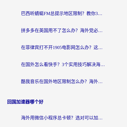
巴西听蜻蜓FM总提示地区限制？教你3步修改定位畅听国内内容
拼多多在英国用不了怎么办？海外党必看的回国加速全攻略（附B站洋码头解决方法）
在菲律宾打不开1905电影网怎么办？这份攻略帮你重拾国内影视自由
在国外怎么看快手？3个实用技巧解决海外追剧、社交、游戏难题
酷我音乐在国外地区限制怎么办？海外党亲测有效的回国加速方案
回国加速器哪个好
海外用微信小程序总卡顿？选对可以加速微信小程序的加速器就够了（含老挝可用&Mac端推荐）