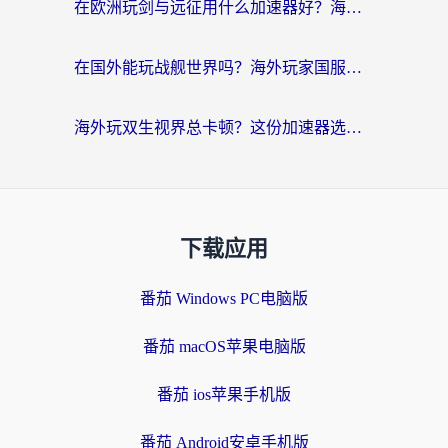
在欧洲玩剑与远征用什么加速器好？海外党亲测有效的国服游戏加速指南
在国外能玩战舰世界吗？海外玩家国服畅玩终极指南（附印尼天使之战赛事攻略）
海外玩双生视界总卡顿？这份加速器选择指南帮你告别延迟（附欧洲流星蝴蝶剑澳门青鸾繁华录优化技巧）
下载应用
番茄 Windows PC电脑版
番茄 macOS苹果电脑版
番茄 ios苹果手机版
番茄 Android安卓手机版