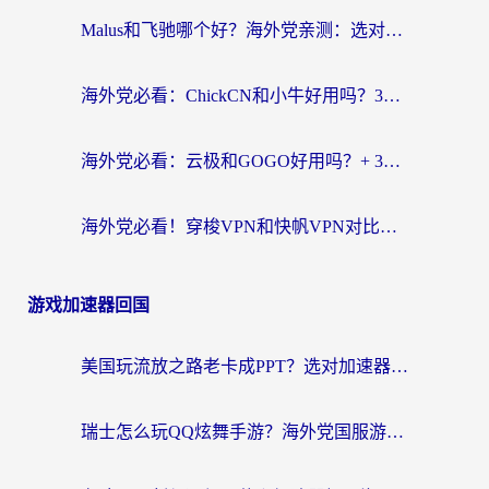
Malus和飞驰哪个好？海外党亲测：选对回国加速器才能无缝刷剧玩国服
海外党必看：ChickCN和小牛好用吗？3招教你选对回国加速器无缝刷国内资源
海外党必看：云极和GOGO好用吗？+ 3步选对回国加速器，流畅看CCTV5海外直播
海外党必看！穿梭VPN和快帆VPN对比哪个回国效果更好？——3款冷门加速器实测+终极选择建议
游戏加速器回国
美国玩流放之路老卡成PPT？选对加速器比啥都重要（附欧洲全球玩家实测推荐）
瑞士怎么玩QQ炫舞手游？海外党国服游戏不卡指南（附重生细胞闪耀暖暖优化技巧）