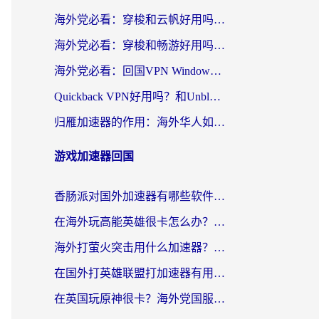
海外党必看：穿梭和云帆好用吗？3招教你选对回国加速器（附PTT翻墙+QuickbackFly2CN对比）
海外党必看：穿梭和畅游好用吗？3步选对回国加速器，无缝刷国内剧玩国服
海外党必看：回国VPN Windows版怎么选？3步找到最适合你的无缝访问方案
Quickback VPN好用吗？和Unblock YoukuVPN对比哪个回国效果更好？海外党无缝访问国内资源的实用指南
归雁加速器的作用：海外华人如何突破地域限制，无缝拥抱国内资源？
游戏加速器回国
香肠派对国外加速器有哪些软件？海外玩家国服畅玩终极指南（附实测推荐）
在海外玩高能英雄很卡怎么办？2026终极指南帮你告别延迟卡顿
海外打萤火突击用什么加速器？2026实测靠谱方案+多游戏适配指南
在国外打英雄联盟打加速器有用吗知乎？海外玩家亲测：选对工具比什么都重要
在英国玩原神很卡？海外党国服游戏加速终极指南（附实测有效方案）