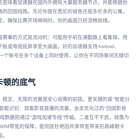
这意味着加速器在国内外拥有大量服务器节点，并能根据你
畅的回国线路。无论你是在悉尼的宿舍还是多伦多的公寓，
径，确保比赛开场哨响时，你的画面已经流畅就绪。
看赛事的方式是流动的：可能用手机在通勤路上看集锦，用
或电视投屏享受大画面。好的加速器支持Android、
，并允许一个账号在多个设备上同时使用，让你在不同场景间无缝切
卡顿的底气
。稳定、无限的流量是安心观赛的前提。更关键的是“智能分
被智能识别：观看影音直播的流量，会走优化过的“回国影音
戏数据则通过“游戏加速专线”传输。二者互不干扰，就像为
00M带宽的保障，能彻底杜绝因共享带宽带来的高峰期卡
面。