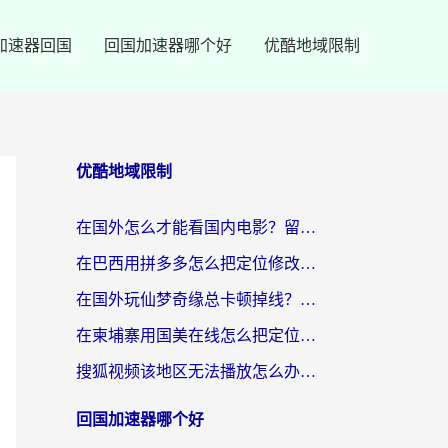
加速器回国
回国加速器哪个好
优酷地域限制
优酷地域限制
在国外怎么才能看国内电影？留学生亲测有效的地域限制突破指南
在巴西用拼多多怎么把定位修改到中国国内？3步解决海外党痛点，附芒果TV伊对可用攻略
在国外玩仙梦奇缘总卡顿掉线？教你突破限制+搞定追剧查诉讼的实用攻略
在柬埔寨用国美在线怎么把定位修改到中国国内？3个海外生活痛点一次解决
搜狐视频该地区无法播放怎么办？海外党亲测有效的回国加速指南
回国加速器哪个好