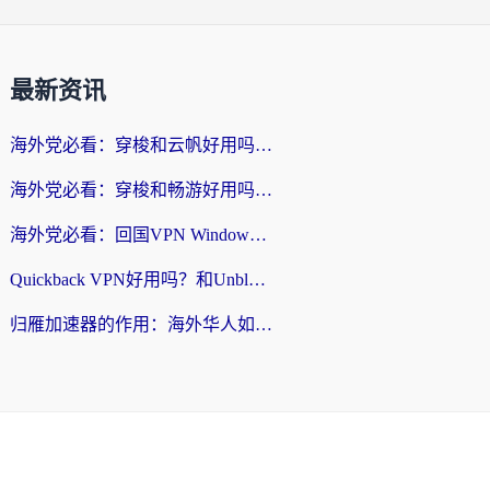
最新资讯
海外党必看：穿梭和云帆好用吗？3招教你选对回国加速器（附PTT翻墙+QuickbackFly2CN对比）
海外党必看：穿梭和畅游好用吗？3步选对回国加速器，无缝刷国内剧玩国服
海外党必看：回国VPN Windows版怎么选？3步找到最适合你的无缝访问方案
Quickback VPN好用吗？和Unblock YoukuVPN对比哪个回国效果更好？海外党无缝访问国内资源的实用指南
归雁加速器的作用：海外华人如何突破地域限制，无缝拥抱国内资源？