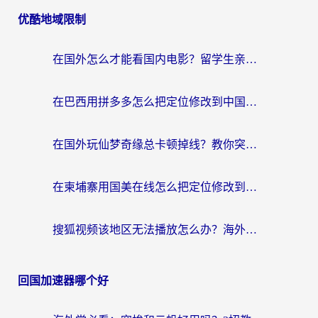
优酷地域限制
在国外怎么才能看国内电影？留学生亲测有效的地域限制突破指南
在巴西用拼多多怎么把定位修改到中国国内？3步解决海外党痛点，附芒果TV伊对可用攻略
在国外玩仙梦奇缘总卡顿掉线？教你突破限制+搞定追剧查诉讼的实用攻略
在柬埔寨用国美在线怎么把定位修改到中国国内？3个海外生活痛点一次解决
搜狐视频该地区无法播放怎么办？海外党亲测有效的回国加速指南
回国加速器哪个好