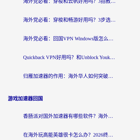
海外党必看：穿梭和云帆好用吗？3招教你选对回国加速器（附PTT翻墙+QuickbackFly2CN对比）
海外党必看：穿梭和畅游好用吗？3步选对回国加速器，无缝刷国内剧玩国服
海外党必看：回国VPN Windows版怎么选？3步找到最适合你的无缝访问方案
Quickback VPN好用吗？和Unblock YoukuVPN对比哪个回国效果更好？海外党无缝访问国内资源的实用指南
归雁加速器的作用：海外华人如何突破地域限制，无缝拥抱国内资源？
游戏加速器回国
香肠派对国外加速器有哪些软件？海外玩家国服畅玩终极指南（附实测推荐）
在海外玩高能英雄很卡怎么办？2026终极指南帮你告别延迟卡顿