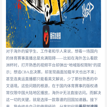
对于海外的留学生、工作者和华人来说，想看一场国内
的体育赛事直播总是充满阻碍——比如在海外怎么看欧
洲杯时，打开熟悉的视频平台却弹出“地域版权限制”的提
示；想追CBA总决赛，却发现画面加载半天也出不来；
甚至连奥运直播都只能看英文解说，少了那份熟悉的中
文语境。这些问题的根源，在于国内体育赛事的版权通
常仅限中国大陆地区播放，海外IP无法直接访问。而解决
这一切的关键，就是选择一款靠谱的回国加速器。接下
来，我会结合自己的使用经验，分享如何用
番茄加速器