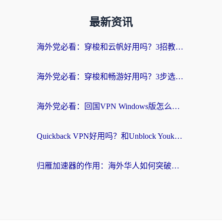
最新资讯
海外党必看：穿梭和云帆好用吗？3招教你选对回国加速器（附PTT翻墙+QuickbackFly2CN对比）
海外党必看：穿梭和畅游好用吗？3步选对回国加速器，无缝刷国内剧玩国服
海外党必看：回国VPN Windows版怎么选？3步找到最适合你的无缝访问方案
Quickback VPN好用吗？和Unblock YoukuVPN对比哪个回国效果更好？海外党无缝访问国内资源的实用指南
归雁加速器的作用：海外华人如何突破地域限制，无缝拥抱国内资源？