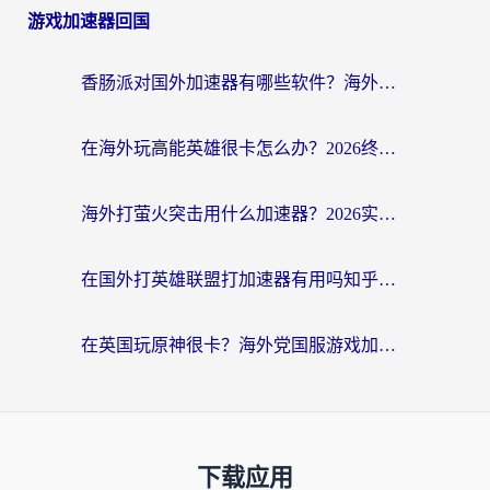
游戏加速器回国
香肠派对国外加速器有哪些软件？海外玩家国服畅玩终极指南（附实测推荐）
在海外玩高能英雄很卡怎么办？2026终极指南帮你告别延迟卡顿
海外打萤火突击用什么加速器？2026实测靠谱方案+多游戏适配指南
在国外打英雄联盟打加速器有用吗知乎？海外玩家亲测：选对工具比什么都重要
在英国玩原神很卡？海外党国服游戏加速终极指南（附实测有效方案）
下载应用