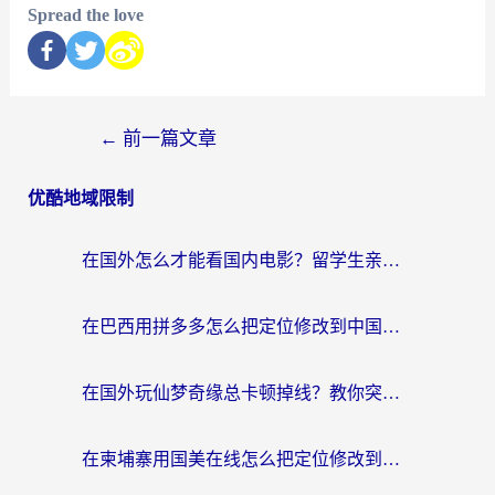
Spread the love
←
前一篇文章
优酷地域限制
在国外怎么才能看国内电影？留学生亲测有效的地域限制突破指南
在巴西用拼多多怎么把定位修改到中国国内？3步解决海外党痛点，附芒果TV伊对可用攻略
在国外玩仙梦奇缘总卡顿掉线？教你突破限制+搞定追剧查诉讼的实用攻略
在柬埔寨用国美在线怎么把定位修改到中国国内？3个海外生活痛点一次解决