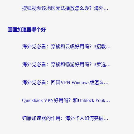
搜狐视频该地区无法播放怎么办？海外党亲测有效的回国加速指南
回国加速器哪个好
海外党必看：穿梭和云帆好用吗？3招教你选对回国加速器（附PTT翻墙+QuickbackFly2CN对比）
海外党必看：穿梭和畅游好用吗？3步选对回国加速器，无缝刷国内剧玩国服
海外党必看：回国VPN Windows版怎么选？3步找到最适合你的无缝访问方案
Quickback VPN好用吗？和Unblock YoukuVPN对比哪个回国效果更好？海外党无缝访问国内资源的实用指南
归雁加速器的作用：海外华人如何突破地域限制，无缝拥抱国内资源？