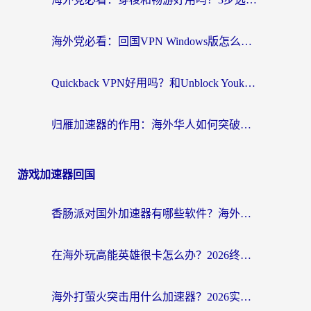
海外党必看：回国VPN Windows版怎么选？3步找到最适合你的无缝访问方案
Quickback VPN好用吗？和Unblock YoukuVPN对比哪个回国效果更好？海外党无缝访问国内资源的实用指南
归雁加速器的作用：海外华人如何突破地域限制，无缝拥抱国内资源？
游戏加速器回国
香肠派对国外加速器有哪些软件？海外玩家国服畅玩终极指南（附实测推荐）
在海外玩高能英雄很卡怎么办？2026终极指南帮你告别延迟卡顿
海外打萤火突击用什么加速器？2026实测靠谱方案+多游戏适配指南