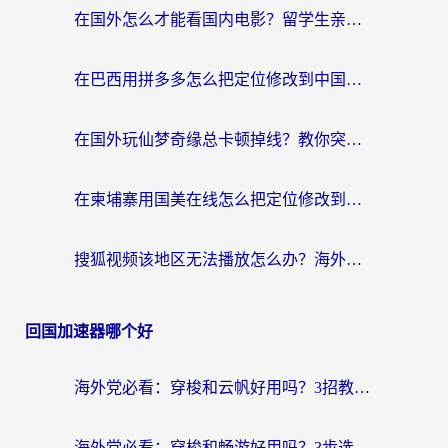
在国外怎么才能看国内电影？留学生亲测有效的地域限制突破指南
在巴西用拼多多怎么把定位修改到中国国内？3步解决海外党痛点，附芒果TV伊对可用攻略
在国外玩仙梦奇缘总卡顿掉线？教你突破限制+搞定追剧查诉讼的实用攻略
在柬埔寨用国美在线怎么把定位修改到中国国内？3个海外生活痛点一次解决
搜狐视频该地区无法播放怎么办？海外党亲测有效的回国加速指南
回国加速器哪个好
海外党必看：穿梭和云帆好用吗？3招教你选对回国加速器（附PTT翻墙+QuickbackFly2CN对比）
海外党必看：穿梭和畅游好用吗？3步选对回国加速器，无缝刷国内剧玩国服