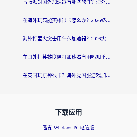
香肠派对国外加速器有哪些软件？海外玩家国服畅玩终极指南（附实测推荐）
在海外玩高能英雄很卡怎么办？2026终极指南帮你告别延迟卡顿
海外打萤火突击用什么加速器？2026实测靠谱方案+多游戏适配指南
在国外打英雄联盟打加速器有用吗知乎？海外玩家亲测：选对工具比什么都重要
在英国玩原神很卡？海外党国服游戏加速终极指南（附实测有效方案）
下载应用
番茄 Windows PC电脑版