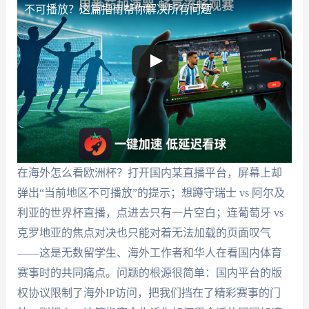
不可播放？这篇指南帮你解决所有问题
在海外怎么看欧洲杯？打开国内某直播平台，屏幕上却
弹出“当前地区不可播放”的提示；想蹲守瑞士 vs 阿尔及
利亚的世界杯直播，点进去只有一片空白；连葡萄牙 vs
克罗地亚的焦点对决也只能对着无法加载的页面叹气
——这是无数留学生、海外工作者和华人在看国内体育
赛事时的共同痛点。问题的根源很简单：国内平台的版
权协议限制了海外IP访问，把我们挡在了精彩赛事的门