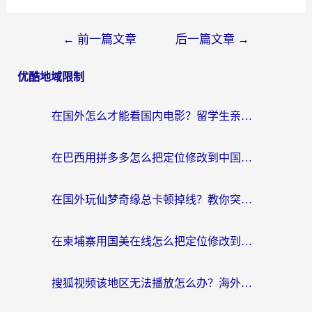
←
前一篇文章
后一篇文章
→
优酷地域限制
在国外怎么才能看国内电影？留学生亲测有效的地域限制突破指南
在巴西用拼多多怎么把定位修改到中国国内？3步解决海外党痛点，附芒果TV伊对可用攻略
在国外玩仙梦奇缘总卡顿掉线？教你突破限制+搞定追剧查诉讼的实用攻略
在柬埔寨用国美在线怎么把定位修改到中国国内？3个海外生活痛点一次解决
搜狐视频该地区无法播放怎么办？海外党亲测有效的回国加速指南