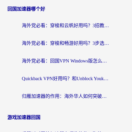
回国加速器哪个好
海外党必看：穿梭和云帆好用吗？3招教你选对回国加速器（附PTT翻墙+QuickbackFly2CN对比）
海外党必看：穿梭和畅游好用吗？3步选对回国加速器，无缝刷国内剧玩国服
海外党必看：回国VPN Windows版怎么选？3步找到最适合你的无缝访问方案
Quickback VPN好用吗？和Unblock YoukuVPN对比哪个回国效果更好？海外党无缝访问国内资源的实用指南
归雁加速器的作用：海外华人如何突破地域限制，无缝拥抱国内资源？
游戏加速器回国