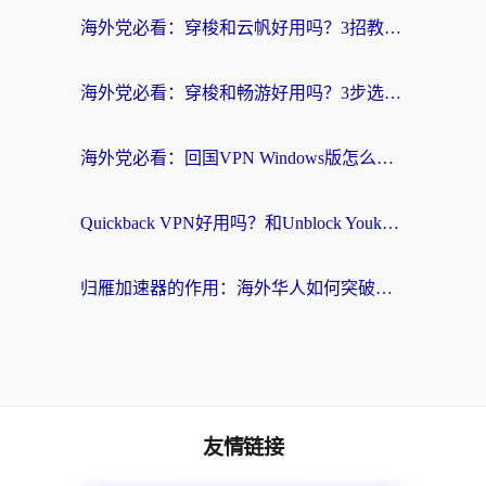
海外党必看：穿梭和云帆好用吗？3招教你选对回国加速器（附PTT翻墙+QuickbackFly2CN对比）
海外党必看：穿梭和畅游好用吗？3步选对回国加速器，无缝刷国内剧玩国服
海外党必看：回国VPN Windows版怎么选？3步找到最适合你的无缝访问方案
Quickback VPN好用吗？和Unblock YoukuVPN对比哪个回国效果更好？海外党无缝访问国内资源的实用指南
归雁加速器的作用：海外华人如何突破地域限制，无缝拥抱国内资源？
友情链接