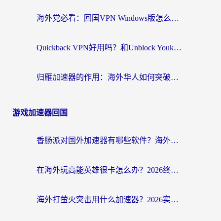
海外党必看：回国VPN Windows版怎么选？3步找到最适合你的无缝访问方案
Quickback VPN好用吗？和Unblock YoukuVPN对比哪个回国效果更好？海外党无缝访问国内资源的实用指南
归雁加速器的作用：海外华人如何突破地域限制，无缝拥抱国内资源？
游戏加速器回国
香肠派对国外加速器有哪些软件？海外玩家国服畅玩终极指南（附实测推荐）
在海外玩高能英雄很卡怎么办？2026终极指南帮你告别延迟卡顿
海外打萤火突击用什么加速器？2026实测靠谱方案+多游戏适配指南