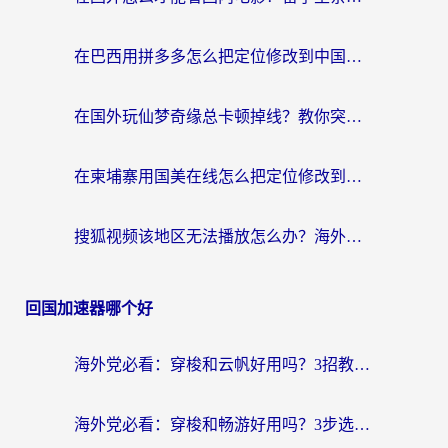
在巴西用拼多多怎么把定位修改到中国国内？3步解决海外党痛点，附芒果TV伊对可用攻略
在国外玩仙梦奇缘总卡顿掉线？教你突破限制+搞定追剧查诉讼的实用攻略
在柬埔寨用国美在线怎么把定位修改到中国国内？3个海外生活痛点一次解决
搜狐视频该地区无法播放怎么办？海外党亲测有效的回国加速指南
回国加速器哪个好
海外党必看：穿梭和云帆好用吗？3招教你选对回国加速器（附PTT翻墙+QuickbackFly2CN对比）
海外党必看：穿梭和畅游好用吗？3步选对回国加速器，无缝刷国内剧玩国服