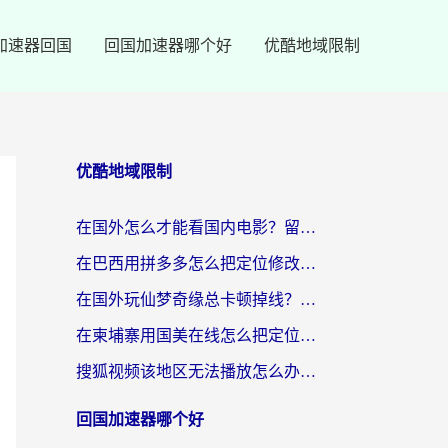
加速器回国
回国加速器哪个好
优酷地域限制
优酷地域限制
在国外怎么才能看国内电影？留学生亲测有效的地域限制突破指南
在巴西用拼多多怎么把定位修改到中国国内？3步解决海外党痛点，附芒果TV伊对可用攻略
在国外玩仙梦奇缘总卡顿掉线？教你突破限制+搞定追剧查诉讼的实用攻略
在柬埔寨用国美在线怎么把定位修改到中国国内？3个海外生活痛点一次解决
搜狐视频该地区无法播放怎么办？海外党亲测有效的回国加速指南
回国加速器哪个好