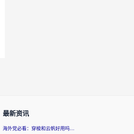
最新资讯
海外党必看：穿梭和云帆好用吗？3招教你选对回国加速器（附PTT翻墙+QuickbackFly2CN对比）