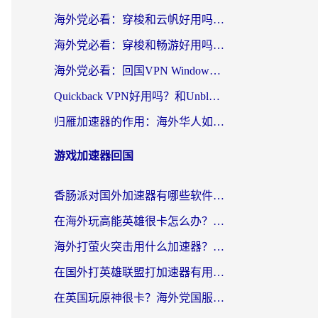
海外党必看：穿梭和云帆好用吗？3招教你选对回国加速器（附PTT翻墙+QuickbackFly2CN对比）
海外党必看：穿梭和畅游好用吗？3步选对回国加速器，无缝刷国内剧玩国服
海外党必看：回国VPN Windows版怎么选？3步找到最适合你的无缝访问方案
Quickback VPN好用吗？和Unblock YoukuVPN对比哪个回国效果更好？海外党无缝访问国内资源的实用指南
归雁加速器的作用：海外华人如何突破地域限制，无缝拥抱国内资源？
游戏加速器回国
香肠派对国外加速器有哪些软件？海外玩家国服畅玩终极指南（附实测推荐）
在海外玩高能英雄很卡怎么办？2026终极指南帮你告别延迟卡顿
海外打萤火突击用什么加速器？2026实测靠谱方案+多游戏适配指南
在国外打英雄联盟打加速器有用吗知乎？海外玩家亲测：选对工具比什么都重要
在英国玩原神很卡？海外党国服游戏加速终极指南（附实测有效方案）