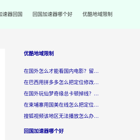
加速器回国
回国加速器哪个好
优酷地域限制
优酷地域限制
在国外怎么才能看国内电影？留学生亲测有效的地域限制突破指南
在巴西用拼多多怎么把定位修改到中国国内？3步解决海外党痛点，附芒果TV伊对可用攻略
在国外玩仙梦奇缘总卡顿掉线？教你突破限制+搞定追剧查诉讼的实用攻略
在柬埔寨用国美在线怎么把定位修改到中国国内？3个海外生活痛点一次解决
搜狐视频该地区无法播放怎么办？海外党亲测有效的回国加速指南
回国加速器哪个好