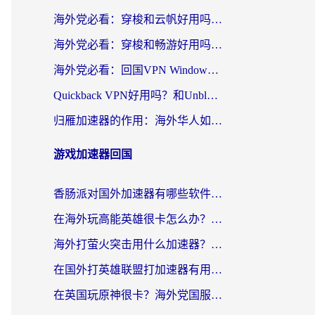
海外党必看：穿梭和云帆好用吗？3招教你选对回国加速器（附PTT翻墙+QuickbackFly2CN对比）
海外党必看：穿梭和畅游好用吗？3步选对回国加速器，无缝刷国内剧玩国服
海外党必看：回国VPN Windows版怎么选？3步找到最适合你的无缝访问方案
Quickback VPN好用吗？和Unblock YoukuVPN对比哪个回国效果更好？海外党无缝访问国内资源的实用指南
归雁加速器的作用：海外华人如何突破地域限制，无缝拥抱国内资源？
游戏加速器回国
香肠派对国外加速器有哪些软件？海外玩家国服畅玩终极指南（附实测推荐）
在海外玩高能英雄很卡怎么办？2026终极指南帮你告别延迟卡顿
海外打萤火突击用什么加速器？2026实测靠谱方案+多游戏适配指南
在国外打英雄联盟打加速器有用吗知乎？海外玩家亲测：选对工具比什么都重要
在英国玩原神很卡？海外党国服游戏加速终极指南（附实测有效方案）