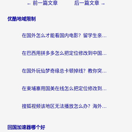
←
前一篇文章
后一篇文章
→
优酷地域限制
在国外怎么才能看国内电影？留学生亲测有效的地域限制突破指南
在巴西用拼多多怎么把定位修改到中国国内？3步解决海外党痛点，附芒果TV伊对可用攻略
在国外玩仙梦奇缘总卡顿掉线？教你突破限制+搞定追剧查诉讼的实用攻略
在柬埔寨用国美在线怎么把定位修改到中国国内？3个海外生活痛点一次解决
搜狐视频该地区无法播放怎么办？海外党亲测有效的回国加速指南
回国加速器哪个好