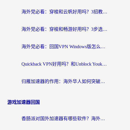
海外党必看：穿梭和云帆好用吗？3招教你选对回国加速器（附PTT翻墙+QuickbackFly2CN对比）
海外党必看：穿梭和畅游好用吗？3步选对回国加速器，无缝刷国内剧玩国服
海外党必看：回国VPN Windows版怎么选？3步找到最适合你的无缝访问方案
Quickback VPN好用吗？和Unblock YoukuVPN对比哪个回国效果更好？海外党无缝访问国内资源的实用指南
归雁加速器的作用：海外华人如何突破地域限制，无缝拥抱国内资源？
游戏加速器回国
香肠派对国外加速器有哪些软件？海外玩家国服畅玩终极指南（附实测推荐）