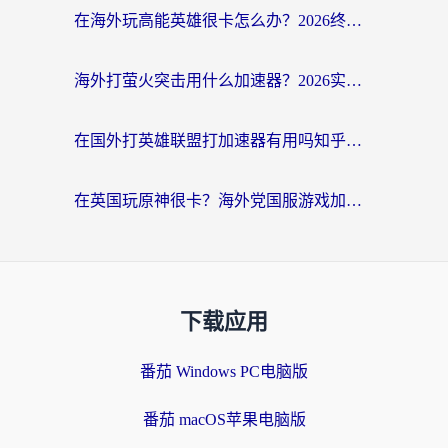
在海外玩高能英雄很卡怎么办？2026终极指南帮你告别延迟卡顿
海外打萤火突击用什么加速器？2026实测靠谱方案+多游戏适配指南
在国外打英雄联盟打加速器有用吗知乎？海外玩家亲测：选对工具比什么都重要
在英国玩原神很卡？海外党国服游戏加速终极指南（附实测有效方案）
下载应用
番茄 Windows PC电脑版
番茄 macOS苹果电脑版