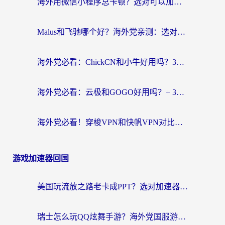
海外用微信小程序总卡顿？选对可以加速微信小程序的加速器就够了（含老挝可用&Mac端推荐）
Malus和飞驰哪个好？海外党亲测：选对回国加速器才能无缝刷剧玩国服
海外党必看：ChickCN和小牛好用吗？3招教你选对回国加速器无缝刷国内资源
海外党必看：云极和GOGO好用吗？+ 3步选对回国加速器，流畅看CCTV5海外直播
海外党必看！穿梭VPN和快帆VPN对比哪个回国效果更好？——3款冷门加速器实测+终极选择建议
游戏加速器回国
美国玩流放之路老卡成PPT？选对加速器比啥都重要（附欧洲全球玩家实测推荐）
瑞士怎么玩QQ炫舞手游？海外党国服游戏不卡指南（附重生细胞闪耀暖暖优化技巧）