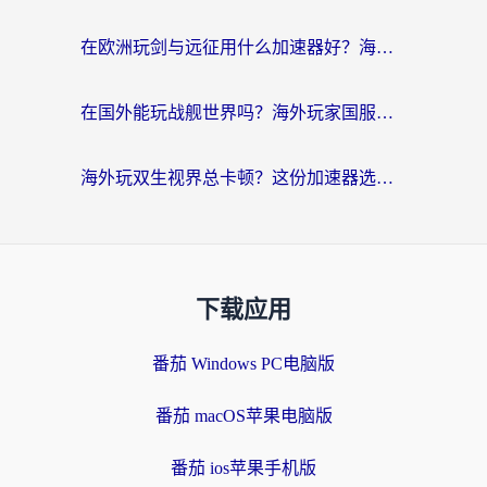
在欧洲玩剑与远征用什么加速器好？海外党亲测有效的国服游戏加速指南
在国外能玩战舰世界吗？海外玩家国服畅玩终极指南（附印尼天使之战赛事攻略）
海外玩双生视界总卡顿？这份加速器选择指南帮你告别延迟（附欧洲流星蝴蝶剑澳门青鸾繁华录优化技巧）
下载应用
番茄 Windows PC电脑版
番茄 macOS苹果电脑版
番茄 ios苹果手机版