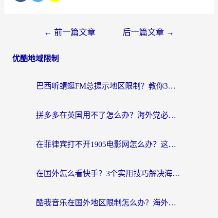
←
前一篇文章
后一篇文章
→
优酷地域限制
巴西听蜻蜓FM总提示地区限制？教你3步修改定位畅听国内内容
拼多多在英国用不了怎么办？海外党必看的回国加速全攻略（附B站洋码头解决方法）
在菲律宾打不开1905电影网怎么办？这份攻略帮你重拾国内影视自由
在国外怎么看快手？3个实用技巧解决海外追剧、社交、游戏难题
酷我音乐在国外地区限制怎么办？海外党亲测有效的回国加速方案