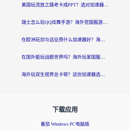
美国玩流放之路老卡成PPT？选对加速器比啥都重要（附欧洲全球玩家实测推荐）
瑞士怎么玩QQ炫舞手游？海外党国服游戏不卡指南（附重生细胞闪耀暖暖优化技巧）
在欧洲玩剑与远征用什么加速器好？海外党亲测有效的国服游戏加速指南
在国外能玩战舰世界吗？海外玩家国服畅玩终极指南（附印尼天使之战赛事攻略）
海外玩双生视界总卡顿？这份加速器选择指南帮你告别延迟（附欧洲流星蝴蝶剑澳门青鸾繁华录优化技巧）
下载应用
番茄 Windows PC电脑版