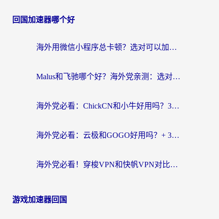
回国加速器哪个好
海外用微信小程序总卡顿？选对可以加速微信小程序的加速器就够了（含老挝可用&Mac端推荐）
Malus和飞驰哪个好？海外党亲测：选对回国加速器才能无缝刷剧玩国服
海外党必看：ChickCN和小牛好用吗？3招教你选对回国加速器无缝刷国内资源
海外党必看：云极和GOGO好用吗？+ 3步选对回国加速器，流畅看CCTV5海外直播
海外党必看！穿梭VPN和快帆VPN对比哪个回国效果更好？——3款冷门加速器实测+终极选择建议
游戏加速器回国