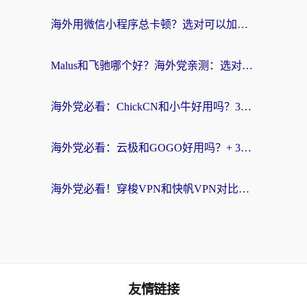
海外用微信小程序总卡顿？选对可以加速微信小程序的加速器就够了（含老挝可用&Mac端推荐）
Malus和飞驰哪个好？海外党亲测：选对回国加速器才能无缝刷剧玩国服
海外党必看：ChickCN和小牛好用吗？3招教你选对回国加速器无缝刷国内资源
海外党必看：云极和GOGO好用吗？+ 3步选对回国加速器，流畅看CCTV5海外直播
海外党必看！穿梭VPN和快帆VPN对比哪个回国效果更好？——3款冷门加速器实测+终极选择建议
友情链接