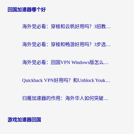
回国加速器哪个好
海外党必看：穿梭和云帆好用吗？3招教你选对回国加速器（附PTT翻墙+QuickbackFly2CN对比）
海外党必看：穿梭和畅游好用吗？3步选对回国加速器，无缝刷国内剧玩国服
海外党必看：回国VPN Windows版怎么选？3步找到最适合你的无缝访问方案
Quickback VPN好用吗？和Unblock YoukuVPN对比哪个回国效果更好？海外党无缝访问国内资源的实用指南
归雁加速器的作用：海外华人如何突破地域限制，无缝拥抱国内资源？
游戏加速器回国