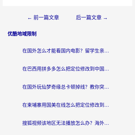
←
前一篇文章
后一篇文章
→
优酷地域限制
在国外怎么才能看国内电影？留学生亲测有效的地域限制突破指南
在巴西用拼多多怎么把定位修改到中国国内？3步解决海外党痛点，附芒果TV伊对可用攻略
在国外玩仙梦奇缘总卡顿掉线？教你突破限制+搞定追剧查诉讼的实用攻略
在柬埔寨用国美在线怎么把定位修改到中国国内？3个海外生活痛点一次解决
搜狐视频该地区无法播放怎么办？海外党亲测有效的回国加速指南