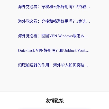
海外党必看：穿梭和云帆好用吗？3招教你选对回国加速器（附PTT翻墙+QuickbackFly2CN对比）
海外党必看：穿梭和畅游好用吗？3步选对回国加速器，无缝刷国内剧玩国服
海外党必看：回国VPN Windows版怎么选？3步找到最适合你的无缝访问方案
Quickback VPN好用吗？和Unblock YoukuVPN对比哪个回国效果更好？海外党无缝访问国内资源的实用指南
归雁加速器的作用：海外华人如何突破地域限制，无缝拥抱国内资源？
友情链接