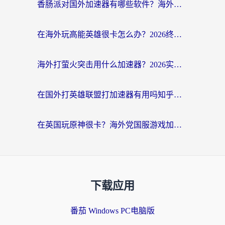
香肠派对国外加速器有哪些软件？海外玩家国服畅玩终极指南（附实测推荐）
在海外玩高能英雄很卡怎么办？2026终极指南帮你告别延迟卡顿
海外打萤火突击用什么加速器？2026实测靠谱方案+多游戏适配指南
在国外打英雄联盟打加速器有用吗知乎？海外玩家亲测：选对工具比什么都重要
在英国玩原神很卡？海外党国服游戏加速终极指南（附实测有效方案）
下载应用
番茄 Windows PC电脑版