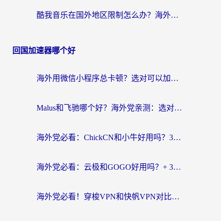
酷我音乐在国外地区限制怎么办？海外党亲测有效的回国加速方案
回国加速器哪个好
海外用微信小程序总卡顿？选对可以加速微信小程序的加速器就够了（含老挝可用&Mac端推荐）
Malus和飞驰哪个好？海外党亲测：选对回国加速器才能无缝刷剧玩国服
海外党必看：ChickCN和小牛好用吗？3招教你选对回国加速器无缝刷国内资源
海外党必看：云极和GOGO好用吗？+ 3步选对回国加速器，流畅看CCTV5海外直播
海外党必看！穿梭VPN和快帆VPN对比哪个回国效果更好？——3款冷门加速器实测+终极选择建议