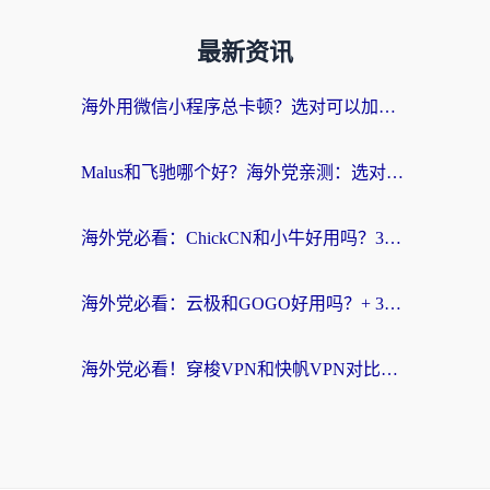
最新资讯
海外用微信小程序总卡顿？选对可以加速微信小程序的加速器就够了（含老挝可用&Mac端推荐）
Malus和飞驰哪个好？海外党亲测：选对回国加速器才能无缝刷剧玩国服
海外党必看：ChickCN和小牛好用吗？3招教你选对回国加速器无缝刷国内资源
海外党必看：云极和GOGO好用吗？+ 3步选对回国加速器，流畅看CCTV5海外直播
海外党必看！穿梭VPN和快帆VPN对比哪个回国效果更好？——3款冷门加速器实测+终极选择建议