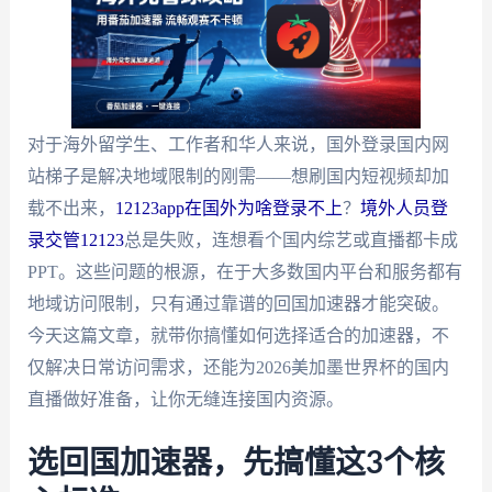
对于海外留学生、工作者和华人来说，国外登录国内网
站梯子是解决地域限制的刚需——想刷国内短视频却加
载不出来，
12123app在国外为啥登录不上
？
境外人员登
录交管12123
总是失败，连想看个国内综艺或直播都卡成
PPT。这些问题的根源，在于大多数国内平台和服务都有
地域访问限制，只有通过靠谱的回国加速器才能突破。
今天这篇文章，就带你搞懂如何选择适合的加速器，不
仅解决日常访问需求，还能为2026美加墨世界杯的国内
直播做好准备，让你无缝连接国内资源。
选回国加速器，先搞懂这3个核