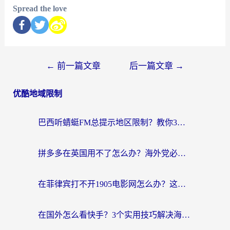
Spread the love
←
前一篇文章
后一篇文章
→
优酷地域限制
巴西听蜻蜓FM总提示地区限制？教你3步修改定位畅听国内内容
拼多多在英国用不了怎么办？海外党必看的回国加速全攻略（附B站洋码头解决方法）
在菲律宾打不开1905电影网怎么办？这份攻略帮你重拾国内影视自由
在国外怎么看快手？3个实用技巧解决海外追剧、社交、游戏难题