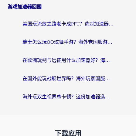
游戏加速器回国
美国玩流放之路老卡成PPT？选对加速器比啥都重要（附欧洲全球玩家实测推荐）
瑞士怎么玩QQ炫舞手游？海外党国服游戏不卡指南（附重生细胞闪耀暖暖优化技巧）
在欧洲玩剑与远征用什么加速器好？海外党亲测有效的国服游戏加速指南
在国外能玩战舰世界吗？海外玩家国服畅玩终极指南（附印尼天使之战赛事攻略）
海外玩双生视界总卡顿？这份加速器选择指南帮你告别延迟（附欧洲流星蝴蝶剑澳门青鸾繁华录优化技巧）
下载应用