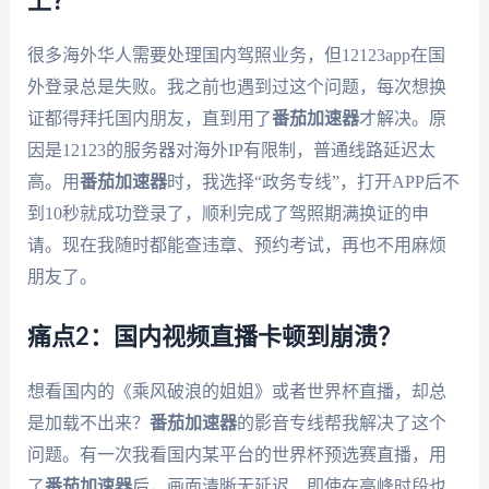
上？
很多海外华人需要处理国内驾照业务，但12123app在国
外登录总是失败。我之前也遇到过这个问题，每次想换
证都得拜托国内朋友，直到用了
番茄加速器
才解决。原
因是12123的服务器对海外IP有限制，普通线路延迟太
高。用
番茄加速器
时，我选择“政务专线”，打开APP后不
到10秒就成功登录了，顺利完成了驾照期满换证的申
请。现在我随时都能查违章、预约考试，再也不用麻烦
朋友了。
痛点2：国内视频直播卡顿到崩溃？
想看国内的《乘风破浪的姐姐》或者世界杯直播，却总
是加载不出来？
番茄加速器
的影音专线帮我解决了这个
问题。有一次我看国内某平台的世界杯预选赛直播，用
了
番茄加速器
后，画面清晰无延迟，即使在高峰时段也