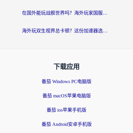
在国外能玩战舰世界吗？海外玩家国服畅玩终极指南（附印尼天使之战赛事攻略）
海外玩双生视界总卡顿？这份加速器选择指南帮你告别延迟（附欧洲流星蝴蝶剑澳门青鸾繁华录优化技巧）
下载应用
番茄 Windows PC电脑版
番茄 macOS苹果电脑版
番茄 ios苹果手机版
番茄 Android安卓手机版