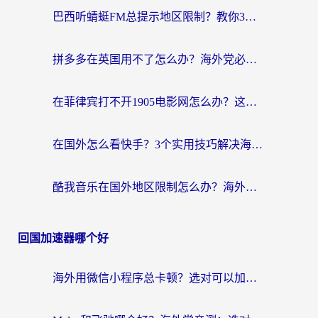
巴西听蜻蜓FM总提示地区限制？教你3步修改定位畅听国内内容
拼多多在英国用不了怎么办？海外党必看的回国加速全攻略（附B站洋码头解决方法）
在菲律宾打不开1905电影网怎么办？这份攻略帮你重拾国内影视自由
在国外怎么看快手？3个实用技巧解决海外追剧、社交、游戏难题
酷我音乐在国外地区限制怎么办？海外党亲测有效的回国加速方案
回国加速器哪个好
海外用微信小程序总卡顿？选对可以加速微信小程序的加速器就够了（含老挝可用&Mac端推荐）