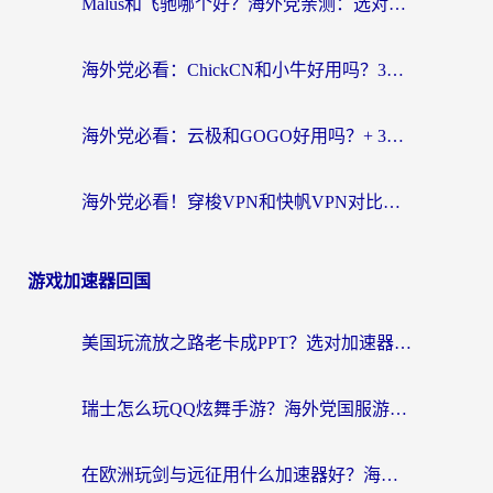
Malus和飞驰哪个好？海外党亲测：选对回国加速器才能无缝刷剧玩国服
海外党必看：ChickCN和小牛好用吗？3招教你选对回国加速器无缝刷国内资源
海外党必看：云极和GOGO好用吗？+ 3步选对回国加速器，流畅看CCTV5海外直播
海外党必看！穿梭VPN和快帆VPN对比哪个回国效果更好？——3款冷门加速器实测+终极选择建议
游戏加速器回国
美国玩流放之路老卡成PPT？选对加速器比啥都重要（附欧洲全球玩家实测推荐）
瑞士怎么玩QQ炫舞手游？海外党国服游戏不卡指南（附重生细胞闪耀暖暖优化技巧）
在欧洲玩剑与远征用什么加速器好？海外党亲测有效的国服游戏加速指南