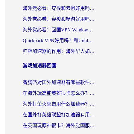
海外党必看：穿梭和云帆好用吗？3招教你选对回国加速器（附PTT翻墙+QuickbackFly2CN对比）
海外党必看：穿梭和畅游好用吗？3步选对回国加速器，无缝刷国内剧玩国服
海外党必看：回国VPN Windows版怎么选？3步找到最适合你的无缝访问方案
Quickback VPN好用吗？和Unblock YoukuVPN对比哪个回国效果更好？海外党无缝访问国内资源的实用指南
归雁加速器的作用：海外华人如何突破地域限制，无缝拥抱国内资源？
游戏加速器回国
香肠派对国外加速器有哪些软件？海外玩家国服畅玩终极指南（附实测推荐）
在海外玩高能英雄很卡怎么办？2026终极指南帮你告别延迟卡顿
海外打萤火突击用什么加速器？2026实测靠谱方案+多游戏适配指南
在国外打英雄联盟打加速器有用吗知乎？海外玩家亲测：选对工具比什么都重要
在英国玩原神很卡？海外党国服游戏加速终极指南（附实测有效方案）