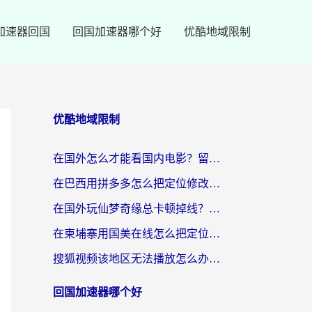
加速器回国
回国加速器哪个好
优酷地域限制
优酷地域限制
在国外怎么才能看国内电影？留学生亲测有效的地域限制突破指南
在巴西用拼多多怎么把定位修改到中国国内？3步解决海外党痛点，附芒果TV伊对可用攻略
在国外玩仙梦奇缘总卡顿掉线？教你突破限制+搞定追剧查诉讼的实用攻略
在柬埔寨用国美在线怎么把定位修改到中国国内？3个海外生活痛点一次解决
搜狐视频该地区无法播放怎么办？海外党亲测有效的回国加速指南
回国加速器哪个好