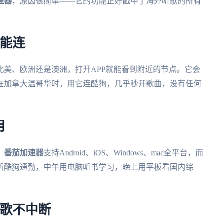
速器
，原因很简单——它的功能正好戳中了海外听歌的所有
都能连
北美、欧洲还是澳洲，打开APP就能看到附近的节点。它会
在加拿大温哥华时，用它连酷狗，几乎秒开歌曲，没有任何
用
，
番茄加速器
支持Android、iOS、Windows、mac全平台，而
听酷狗通勤，中午用电脑听书学习，晚上用平板看国内综
听歌不中断