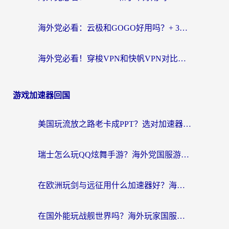
海外党必看：云极和GOGO好用吗？+ 3步选对回国加速器，流畅看CCTV5海外直播
海外党必看！穿梭VPN和快帆VPN对比哪个回国效果更好？——3款冷门加速器实测+终极选择建议
游戏加速器回国
美国玩流放之路老卡成PPT？选对加速器比啥都重要（附欧洲全球玩家实测推荐）
瑞士怎么玩QQ炫舞手游？海外党国服游戏不卡指南（附重生细胞闪耀暖暖优化技巧）
在欧洲玩剑与远征用什么加速器好？海外党亲测有效的国服游戏加速指南
在国外能玩战舰世界吗？海外玩家国服畅玩终极指南（附印尼天使之战赛事攻略）