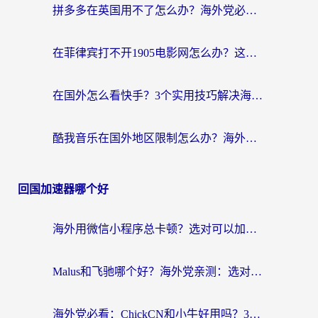
拼多多在英国用不了怎么办？海外党必看的回国加速全攻略（附B站洋码头解决方法）
在菲律宾打不开1905电影网怎么办？这份攻略帮你重拾国内影视自由
在国外怎么看快手？3个实用技巧解决海外追剧、社交、游戏难题
酷我音乐在国外地区限制怎么办？海外党亲测有效的回国加速方案
回国加速器哪个好
海外用微信小程序总卡顿？选对可以加速微信小程序的加速器就够了（含老挝可用&Mac端推荐）
Malus和飞驰哪个好？海外党亲测：选对回国加速器才能无缝刷剧玩国服
海外党必看：ChickCN和小牛好用吗？3招教你选对回国加速器无缝刷国内资源