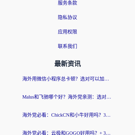
服务条款
隐私协议
应用权限
联系我们
最新资讯
海外用微信小程序总卡顿？选对可以加速微信小程序的加速器就够了（含老挝可用&Mac端推荐）
Malus和飞驰哪个好？海外党亲测：选对回国加速器才能无缝刷剧玩国服
海外党必看：ChickCN和小牛好用吗？3招教你选对回国加速器无缝刷国内资源
海外党必看：云极和GOGO好用吗？+ 3步选对回国加速器，流畅看CCTV5海外直播