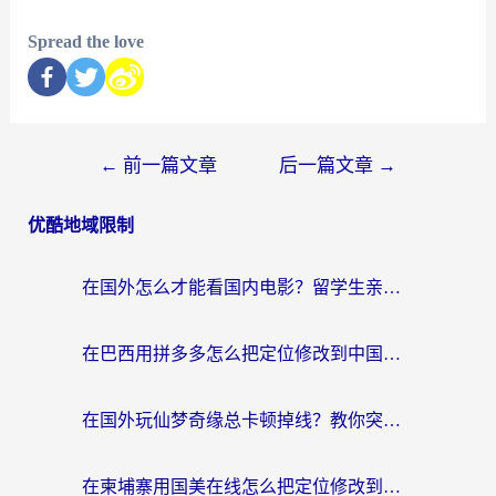
Spread the love
←
前一篇文章
后一篇文章
→
优酷地域限制
在国外怎么才能看国内电影？留学生亲测有效的地域限制突破指南
在巴西用拼多多怎么把定位修改到中国国内？3步解决海外党痛点，附芒果TV伊对可用攻略
在国外玩仙梦奇缘总卡顿掉线？教你突破限制+搞定追剧查诉讼的实用攻略
在柬埔寨用国美在线怎么把定位修改到中国国内？3个海外生活痛点一次解决