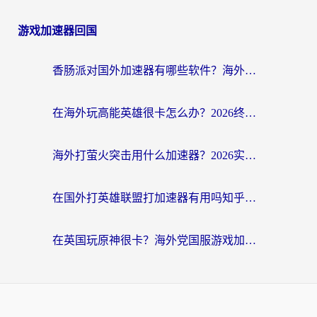
游戏加速器回国
香肠派对国外加速器有哪些软件？海外玩家国服畅玩终极指南（附实测推荐）
在海外玩高能英雄很卡怎么办？2026终极指南帮你告别延迟卡顿
海外打萤火突击用什么加速器？2026实测靠谱方案+多游戏适配指南
在国外打英雄联盟打加速器有用吗知乎？海外玩家亲测：选对工具比什么都重要
在英国玩原神很卡？海外党国服游戏加速终极指南（附实测有效方案）