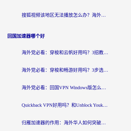
搜狐视频该地区无法播放怎么办？海外党亲测有效的回国加速指南
回国加速器哪个好
海外党必看：穿梭和云帆好用吗？3招教你选对回国加速器（附PTT翻墙+QuickbackFly2CN对比）
海外党必看：穿梭和畅游好用吗？3步选对回国加速器，无缝刷国内剧玩国服
海外党必看：回国VPN Windows版怎么选？3步找到最适合你的无缝访问方案
Quickback VPN好用吗？和Unblock YoukuVPN对比哪个回国效果更好？海外党无缝访问国内资源的实用指南
归雁加速器的作用：海外华人如何突破地域限制，无缝拥抱国内资源？