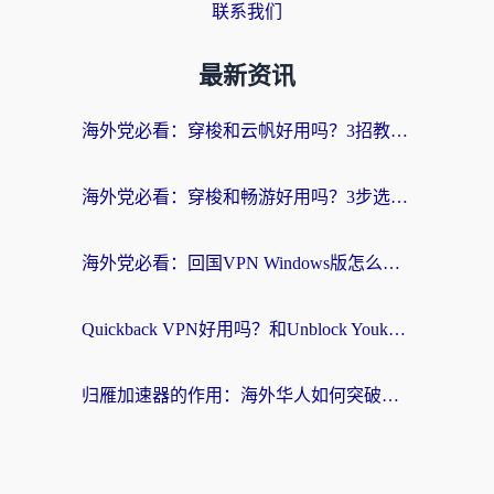
联系我们
最新资讯
海外党必看：穿梭和云帆好用吗？3招教你选对回国加速器（附PTT翻墙+QuickbackFly2CN对比）
海外党必看：穿梭和畅游好用吗？3步选对回国加速器，无缝刷国内剧玩国服
海外党必看：回国VPN Windows版怎么选？3步找到最适合你的无缝访问方案
Quickback VPN好用吗？和Unblock YoukuVPN对比哪个回国效果更好？海外党无缝访问国内资源的实用指南
归雁加速器的作用：海外华人如何突破地域限制，无缝拥抱国内资源？