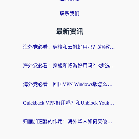
联系我们
最新资讯
海外党必看：穿梭和云帆好用吗？3招教你选对回国加速器（附PTT翻墙+QuickbackFly2CN对比）
海外党必看：穿梭和畅游好用吗？3步选对回国加速器，无缝刷国内剧玩国服
海外党必看：回国VPN Windows版怎么选？3步找到最适合你的无缝访问方案
Quickback VPN好用吗？和Unblock YoukuVPN对比哪个回国效果更好？海外党无缝访问国内资源的实用指南
归雁加速器的作用：海外华人如何突破地域限制，无缝拥抱国内资源？