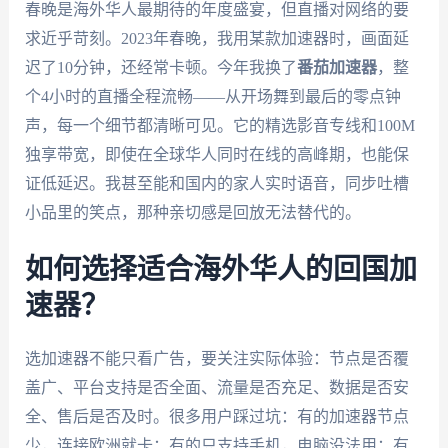
春晚是海外华人最期待的年度盛宴，但直播对网络的要
求近乎苛刻。2023年春晚，我用某款加速器时，画面延
迟了10分钟，还经常卡顿。今年我换了
番茄加速器
，整
个4小时的直播全程流畅——从开场舞到最后的零点钟
声，每一个细节都清晰可见。它的精选影音专线和100M
独享带宽，即使在全球华人同时在线的高峰期，也能保
证低延迟。我甚至能和国内的家人实时语音，同步吐槽
小品里的笑点，那种亲切感是回放无法替代的。
如何选择适合海外华人的回国加
速器？
选加速器不能只看广告，要关注实际体验：节点是否覆
盖广、平台支持是否全面、流量是否充足、数据是否安
全、售后是否及时。很多用户踩过坑：有的加速器节点
少，连接欧洲就卡；有的只支持手机，电脑没法用；有