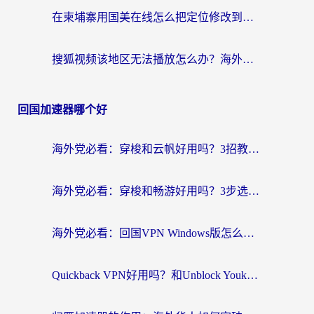
在柬埔寨用国美在线怎么把定位修改到中国国内？3个海外生活痛点一次解决
搜狐视频该地区无法播放怎么办？海外党亲测有效的回国加速指南
回国加速器哪个好
海外党必看：穿梭和云帆好用吗？3招教你选对回国加速器（附PTT翻墙+QuickbackFly2CN对比）
海外党必看：穿梭和畅游好用吗？3步选对回国加速器，无缝刷国内剧玩国服
海外党必看：回国VPN Windows版怎么选？3步找到最适合你的无缝访问方案
Quickback VPN好用吗？和Unblock YoukuVPN对比哪个回国效果更好？海外党无缝访问国内资源的实用指南