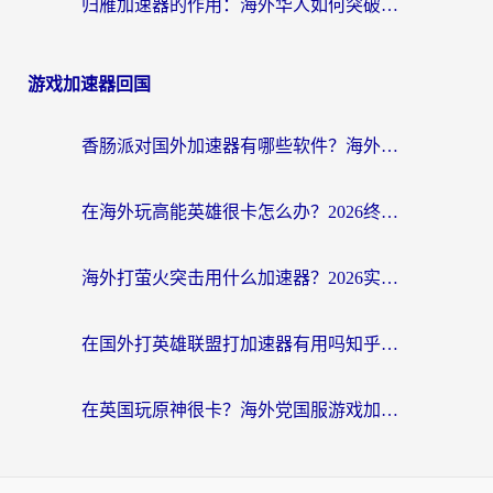
归雁加速器的作用：海外华人如何突破地域限制，无缝拥抱国内资源？
游戏加速器回国
香肠派对国外加速器有哪些软件？海外玩家国服畅玩终极指南（附实测推荐）
在海外玩高能英雄很卡怎么办？2026终极指南帮你告别延迟卡顿
海外打萤火突击用什么加速器？2026实测靠谱方案+多游戏适配指南
在国外打英雄联盟打加速器有用吗知乎？海外玩家亲测：选对工具比什么都重要
在英国玩原神很卡？海外党国服游戏加速终极指南（附实测有效方案）