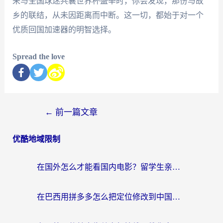
来与全国球迷共襄世界杯盛举时，你会发现，那份与故
乡的联结，从未因距离而中断。这一切，都始于对一个
优质回国加速器的明智选择。
Spread the love
←
前一篇文章
优酷地域限制
在国外怎么才能看国内电影？留学生亲测有效的地域限制突破指南
在巴西用拼多多怎么把定位修改到中国国内？3步解决海外党痛点，附芒果TV伊对可用攻略