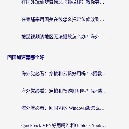
在国外玩仙梦奇缘总卡顿掉线？教你突破限制+搞定追剧查诉讼的实用攻略
在柬埔寨用国美在线怎么把定位修改到中国国内？3个海外生活痛点一次解决
搜狐视频该地区无法播放怎么办？海外党亲测有效的回国加速指南
回国加速器哪个好
海外党必看：穿梭和云帆好用吗？3招教你选对回国加速器（附PTT翻墙+QuickbackFly2CN对比）
海外党必看：穿梭和畅游好用吗？3步选对回国加速器，无缝刷国内剧玩国服
海外党必看：回国VPN Windows版怎么选？3步找到最适合你的无缝访问方案
Quickback VPN好用吗？和Unblock YoukuVPN对比哪个回国效果更好？海外党无缝访问国内资源的实用指南