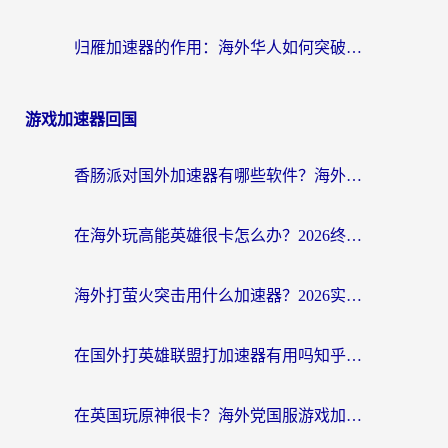
归雁加速器的作用：海外华人如何突破地域限制，无缝拥抱国内资源？
游戏加速器回国
香肠派对国外加速器有哪些软件？海外玩家国服畅玩终极指南（附实测推荐）
在海外玩高能英雄很卡怎么办？2026终极指南帮你告别延迟卡顿
海外打萤火突击用什么加速器？2026实测靠谱方案+多游戏适配指南
在国外打英雄联盟打加速器有用吗知乎？海外玩家亲测：选对工具比什么都重要
在英国玩原神很卡？海外党国服游戏加速终极指南（附实测有效方案）