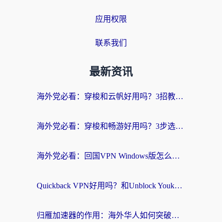
应用权限
联系我们
最新资讯
海外党必看：穿梭和云帆好用吗？3招教你选对回国加速器（附PTT翻墙+QuickbackFly2CN对比）
海外党必看：穿梭和畅游好用吗？3步选对回国加速器，无缝刷国内剧玩国服
海外党必看：回国VPN Windows版怎么选？3步找到最适合你的无缝访问方案
Quickback VPN好用吗？和Unblock YoukuVPN对比哪个回国效果更好？海外党无缝访问国内资源的实用指南
归雁加速器的作用：海外华人如何突破地域限制，无缝拥抱国内资源？